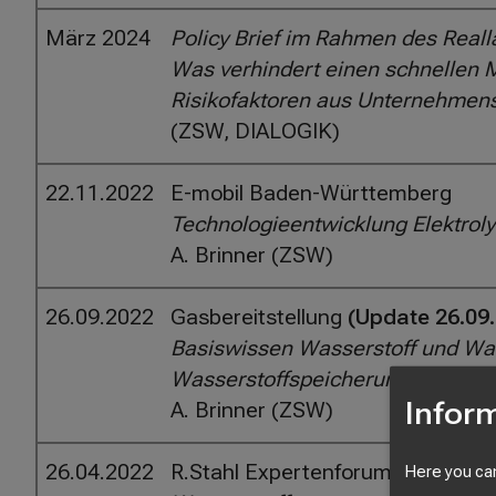
März 2024
Policy Brief im Rahmen des Real
Was verhindert einen schnellen 
Risikofaktoren aus Unternehmens
(ZSW, DIALOGIK)
22.11.2022
E-mobil Baden-Württemberg
Technologieentwicklung Elektrol
A. Brinner (ZSW)
26.09.2022
Gasbereitstellung
(Update 26.09
Basiswissen Wasserstoff und Was
Wasserstoffspeicherung & -verdic
Inform
A. Brinner (ZSW)
26.04.2022
R.Stahl Expertenforum
Here you can