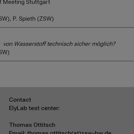
 Meeting Stuttgart
ZSW), P. Spieth (ZSW)
tz von Wasserstoff technisch sicher möglich?
ZSW)
Contact
ElyLab test center:
Thomas Ottitsch
Email:
thomas.ottitsch(at)zsw-bw.de