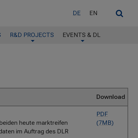
h
O
DE
EN
f
p
o
e
r
S
R&D PROJECTS
EVENTS & DL
n
:
/
C
l
o
s
e
Download
S
e
PDF
a
 beiden heute marktreifen
(7MB)
r
sdaten im Auftrag des DLR
c