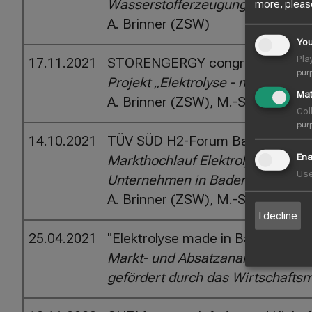
Wasserstofferzeugung und Betrie
more, pleas
A. Brinner (ZSW)
You
Pla
17.11.2021
STORENGERGY congress
pur
Projekt „Elektrolyse - made in B
Mat
A. Brinner (ZSW), M.-S. Löffler 
Coll
pur
14.10.2021
TÜV SÜD H2-Forum Baden-Würt
Ena
Markthochlauf Elektrolyse – Cha
Use
Unternehmen in Baden-Württem
A. Brinner (ZSW), M.-S. Löffler (
I decline
25.04.2021
"Elektrolyse made in Baden-Wür
Markt- und Absatzanalyse für "gr
gefördert durch das Wirtschaft