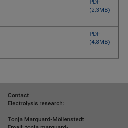
PDF
(2,3MB)
PDF
(4,8MB)
Contact
Electrolysis research:
Tonja Marquard-Möllenstedt
Email:
tonja.marquard-