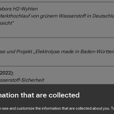
labors H2-Wyhlen
Markthochlauf von grünem Wasserstoff in Deutschl
sicht"
yse und Projekt „Elektrolyse made in Baden-Württe
.2022)
:
serstoff-Sicherheit
htung, Wasserstoffreinigung und -qualitäten, Wass
ation that are collected
 see and customize the information that are collected about you.
T