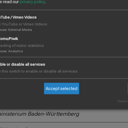
bssicherheit
e read our
privacy policy
.
Tube / Vimeo Videos
y YouTube or Vimeo Videos
pose
:
External Media
aden-Württemberg“, BW-Elektrolyse
omo/Piwik
(ZSW), T. Marquard-Möllenstedt (ZSW)
ecting of visitor statistics
pose
:
Analytics
temberg
ble or disable all services
ncen und Herausforderungen für
 this switch to enable or disable all services.
berg
ZSW)
Accept selected
ttemberg"
Realiz
ünen" Wasserstoff in Deutschland,
sministerium Baden-Württemberg