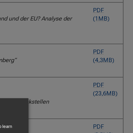
h
PDF
and und der EU? Analyse der
(1MB)
PDF
mberg“
(4,3MB)
PDF
(23,6MB)
erstoff-Tankstellen
PDF
o learn