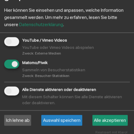
Julius Hoesch
Chemie
www.julius-hoesch
Hier können Sie einsehen und anpassen, welche Information
GmbH
gesammelt werden.
Um mehr zu erfahren, lesen Sie bitte
unsere
Datenschutzerklärung
.
MAFU Holding
Automatisierung,
www.mafu-group.d
GmbH
Meßtechnik
YouTube / Vimeo Videos
YouTube oder Vimeo Videos abspielen
Platypus PR
Vermarktung,
www.platypus-pr.d
Zweck
:
Externe Medien
GmbH
Beratung
Matomo/Piwik
Viridi RE GmbH
Anlagenbauer
www.viridi.de
Sammeln von Besucherstatistiken
Zweck
:
Besucher-Statistiken
Viridi RE GmbH
Anlagenbauer
www.viridi.de
Alle Dienste aktivieren oder deaktivieren
Mit diesem Schalter können Sie alle Dienste aktivieren
oder deaktivieren.
Zeltwanger
Prüftechnologien
www.zeltwanger.d
Leaktesting &
Automation
Ich lehne ab
Auswahl speichern
Alle akzeptieren
GmbH
Realisiert mit Klaro!