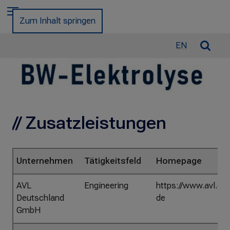
c
Menu
h
Zum Inhalt springen
e
n
S
EN
n
u
a
c
c
h
h
e
:
ö
// Zusatzleistungen
f
f
n
e
Unternehmen
Tätigkeitsfeld
Homepage
n
/
AVL
Engineering
https://www.avl.co
s
Deutschland
de
c
GmbH
h
l