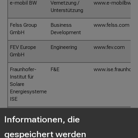
e-mobil BW
Vernetzung /
www.e-mobilbw.de
i
Unterstützung
e
ß
Felss Group
Business
www.felss.com
e
GmbH
Development
n
FEV Europe
Engineering
www.fev.com
GmbH
Fraunhofer-
F&E
www.ise.fraunhofer
Institut für
Solare
Energiesysteme
ISE
Haas
Ingenieurbüro
www.haasengineeri
Informationen, die
Engineering
GmbH & Co.KG
gespeichert werden